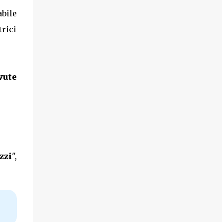
bile
trici
vute
zzi
",