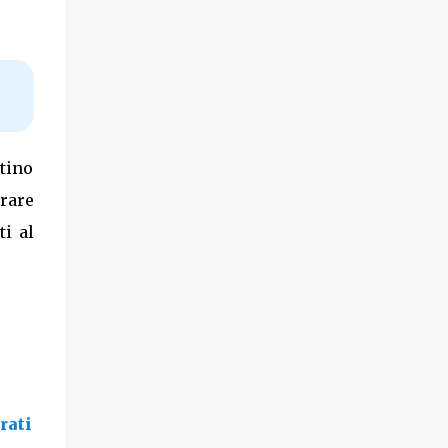
stino
urare
ti al
rati