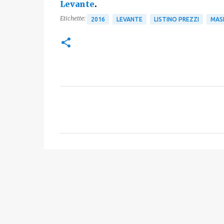
Levante
.
Etichette:
2016
LEVANTE
LISTINO PREZZI
MAS
C
o
m
m
e
n
t
i