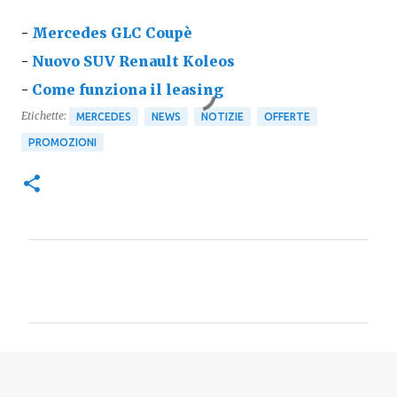
-
Mercedes GLC Coupè
-
Nuovo SUV Renault Koleos
-
Come funziona il leasing
Etichette:
MERCEDES
NEWS
NOTIZIE
OFFERTE
PROMOZIONI
C
o
m
m
e
n