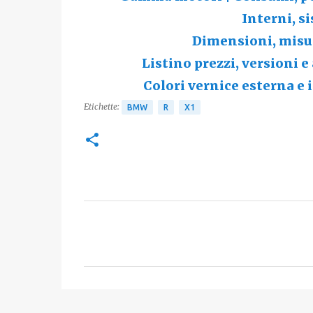
Interni, s
Dimensioni, misur
Listino prezzi, versioni e
Colori vernice esterna e 
Etichette:
BMW
R
X1
C
o
m
m
e
n