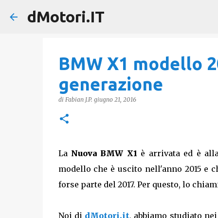
dMotori.IT
BMW X1 modello 20
generazione
di
Fabian J.P.
giugno 21, 2016
La
Nuova BMW X1
è arrivata ed è all
modello che è uscito nell'anno 2015 e c
forse parte del 2017. Per questo, lo chi
Noi di
dMotori.it
, abbiamo studiato nei