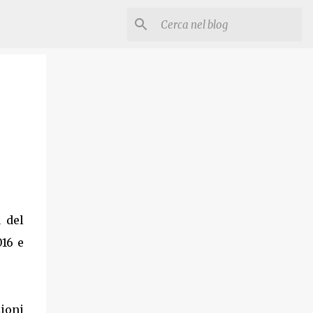
 del
016 e
zioni