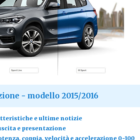
ione - modello 2015/2016
atteristiche e ultime notizie
uscita e presentazione
enza, coppia, velocità e accelerazione 0-100