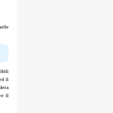
elle
bili
ed il
dera
e il