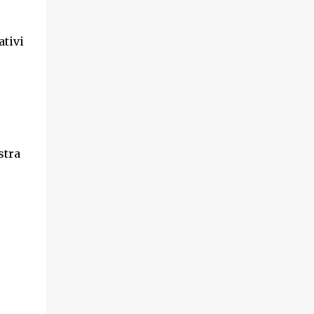
tivi
stra