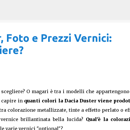
Passa ai contenuti principali
, Foto e Prezzi Vernici:
iere?
 scegliere? O magari è tra i modelli che appartengono
i capire in
quanti colori la Dacia Duster viene prodot
tra colorazione metallizzate, tinte a effetto perlato o ef
ernice brillantinata bella lucida?
Qual'è la coloraz
le varie vernici "optional"?