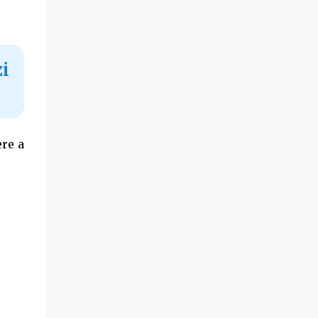
zi
ere a