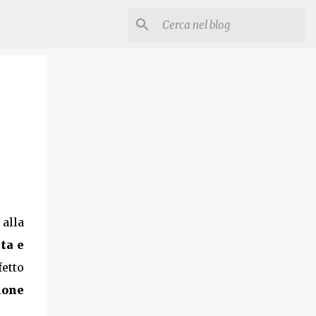
 alla
ta e
fetto
ione