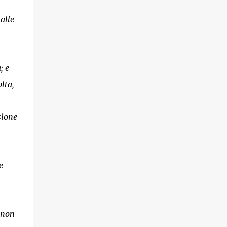
 alle
; e
lta,
sione
e
e non