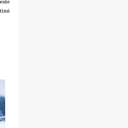
mente
ltimi