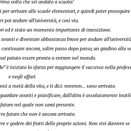
prima volta che sei andato a scuola?
ti per arrivare alle scuole elementari, e quindi poter proseguire
r poi andare all’università, e così via.
iori ed è stato un momento importante di transizione.
 avanti e diventare abbastanza bravo per andare all’università
o continuare ancora, salire passo dopo passo, un gradino alla vo
hai potuto essere pronto a entrare nel mondo.
 è iniziato lo sforzo per raggiungere il successo nella profes
e negli affari.
 anni a metà della vita, e ti dici: mmmm... sono arrivato.
uardare avanti e pianificare, dall’altra è assolutamente inutil
 futuro nel quale non sarai presente.
tro futuro che non è ancora arrivato.
re e godere dei frutti delle proprie azioni. Non vivi davvero s