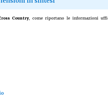
mensioni in sintesi
Cross Country
, come riportano le informazioni uffic
io