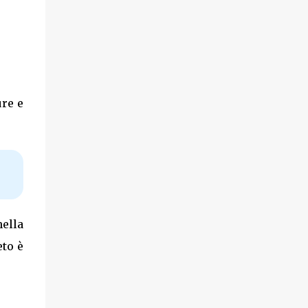
re e
nella
eto è