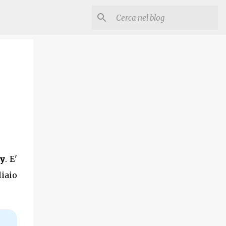
ry
. E'
liaio