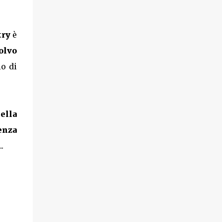
try
è
olvo
io di
ella
enza
..