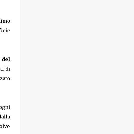
nimo
ficie
 del
ti di
zato
ogni
dalla
olvo