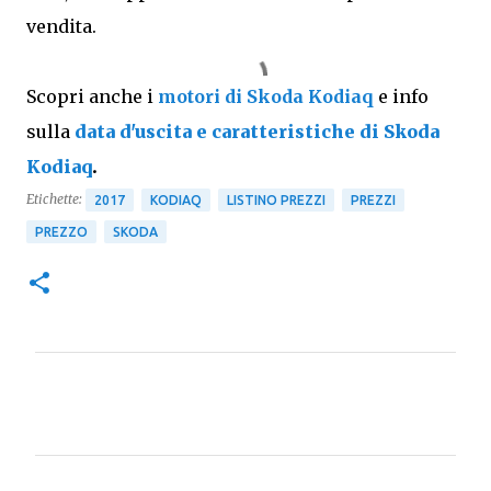
vendita.
Scopri anche i
motori di Skoda Kodiaq
e info
sulla
data d'uscita e caratteristiche di Skoda
Kodiaq
.
Etichette:
2017
KODIAQ
LISTINO PREZZI
PREZZI
PREZZO
SKODA
C
o
m
m
e