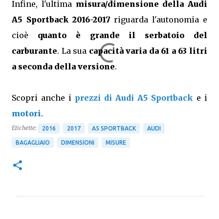
Infine, l'ultima
misura/dimensione della Audi
A5 Sportback 2016-2017
riguarda l'autonomia e
cioè
quanto è grande il serbatoio del
carburante
. La sua
capacità varia da 61 a 63 litri
a seconda della versione
.
Scopri anche i
prezzi di Audi A5 Sportback
e i
motori
.
Etichette:
2016
2017
A5 SPORTBACK
AUDI
BAGAGLIAIO
DIMENSIONI
MISURE
C
o