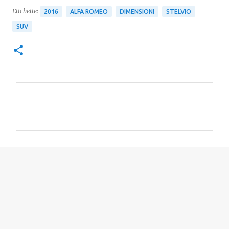
Etichette:
2016
ALFA ROMEO
DIMENSIONI
STELVIO
SUV
C
o
m
m
e
n
t
i