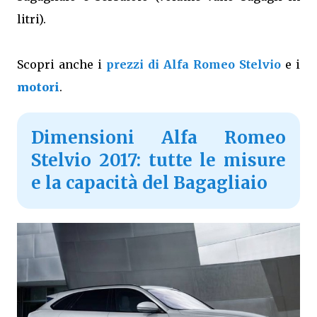
litri).
Scopri anche i
prezzi di Alfa Romeo Stelvio
e i
motori
.
Dimensioni Alfa Romeo
Stelvio 2017: tutte le misure
e la capacità del Bagagliaio