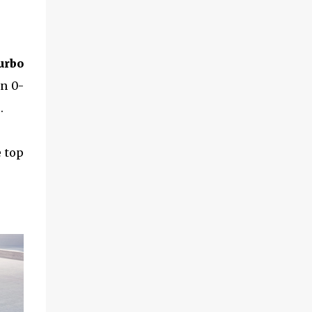
urbo
un 0-
.
e top