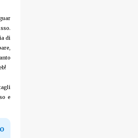
aguar
sso.
ia di
are,
tanto
eb!
tagli
sso e
to