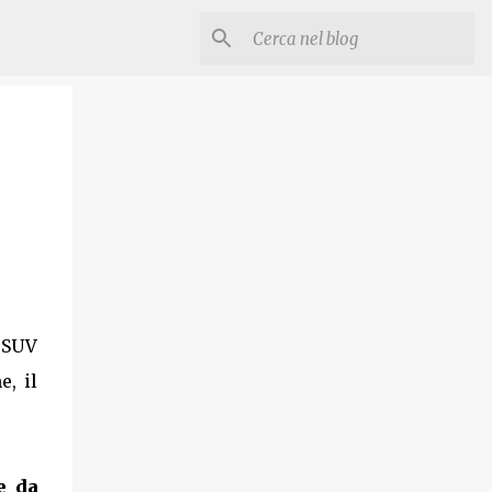
 SUV
e, il
e da