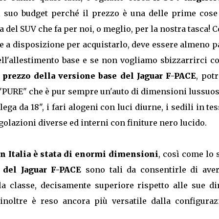
 suo budget perché il prezzo è una delle prime cose
del SUV che fa per noi, o meglio, per la nostra tasca! C
 a disposizione per acquistarlo, deve essere almeno pa
ell'allestimento base e se non vogliamo sbizzarrirci c
l
prezzo della versione base del Jaguar F-PACE
, pot
e "PURE" che è pur sempre un'auto di dimensioni lussuo
 lega da 18", i fari alogeni con luci diurne, i sedili in te
olazioni diverse ed interni con finiture nero lucido.
 in Italia è stata di enormi dimensioni
, così come lo
 del Jaguar F-PACE
sono tali da consentirle di aver
la classe, decisamente superiore rispetto alle sue dir
inoltre è reso ancora più versatile dalla configuraz