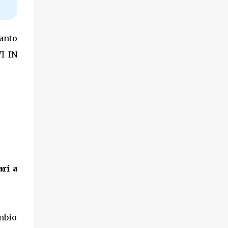
anto
VI IN
ri a
mbio