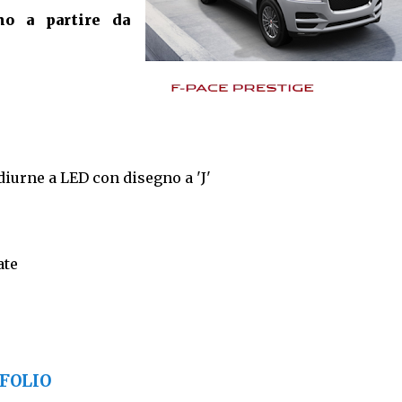
no a partire da
diurne a LED con disegno a 'J'
ate
TFOLIO