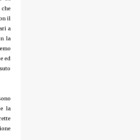
 che
on il
ri a
on la
remo
se ed
ssuto
 sono
e la
ette
ione