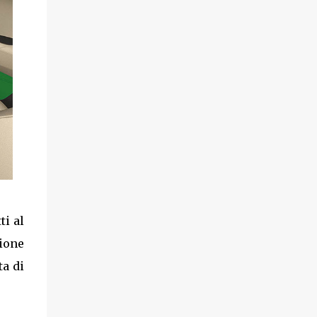
ti al
zione
ta di