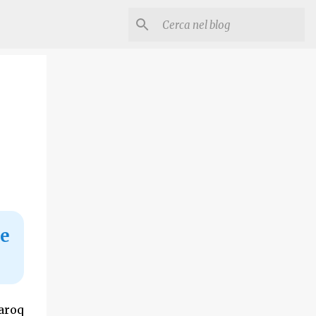
e
aroq