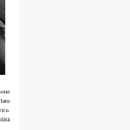
sono
rlato
ico.
lità