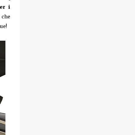
er i
 che
ue!