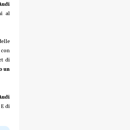
'Audi
i al
elle
e con
t di
o un
Audi
E di