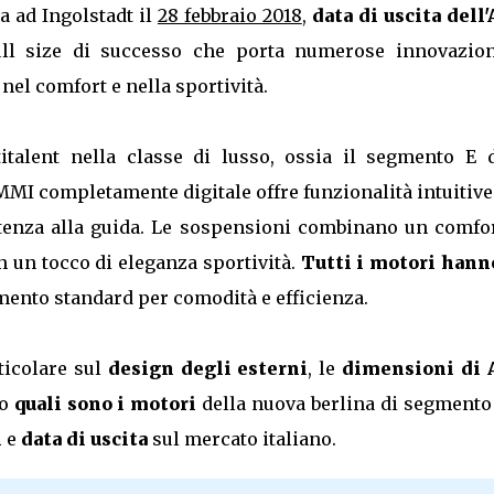
a ad Ingolstadt il
28 febbraio 2018
,
data di uscita dell
full size di successo che porta numerose innovazion
nel comfort e nella sportività.
italent nella classe di lusso, ossia il segmento E d
MMI completamente digitale offre funzionalità intuitiv
stenza alla guida. Le sospensioni combinano un comfor
n un tocco di eleganza sportività.
Tutti i motori hann
nto standard per comodità e efficienza.
ticolare sul
design degli esterni
, le
dimensioni di 
mo
quali sono i motori
della nuova berlina di segmento 
i
e
data di uscita
sul mercato italiano.