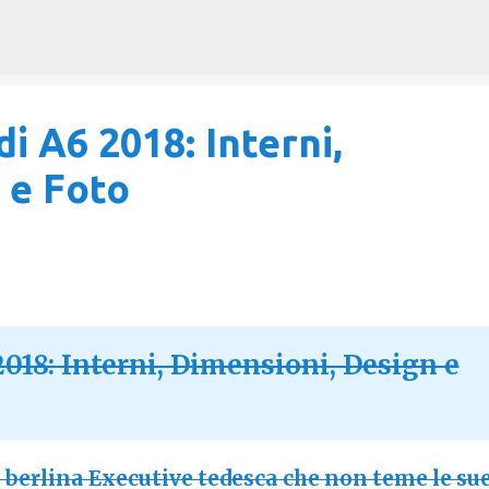
Passa ai contenuti principali
i A6 2018: Interni,
 e Foto
018: Interni, Dimensioni, Design e
 berlina Executive tedesca che non teme le su