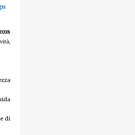
gn
2018
vità,
ezza
uida
e di