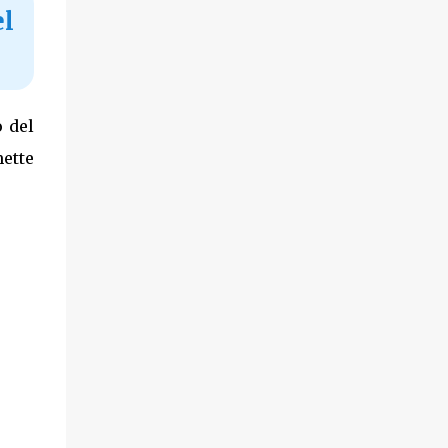
l
o del
ette