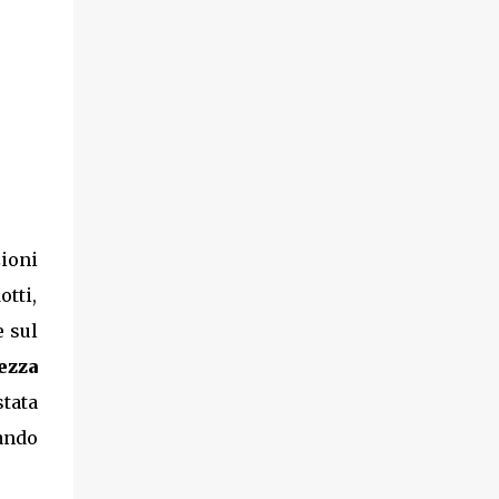
ioni
otti,
e sul
ezza
tata
ando