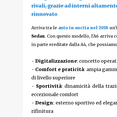
rivali, grazie ad interni altamen
rinnovato
Arriva tra le
auto in uscita nel 2018
un'
Sedan
. Con questo modello, l'A6 arriva 
in parte ereditate dalla A4, che possiam
-
Digitalizzazione
: concetto operat
-
Comfort e praticità
: ampia gamma
di livello superiore
-
Sportività
: dinamicità della tra
eccezionale comfort
-
Design
: esterno sportivo ed elega
rifinitura