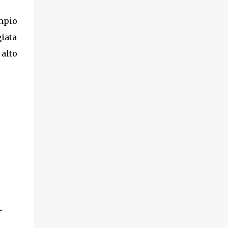
empio
giata
 alto