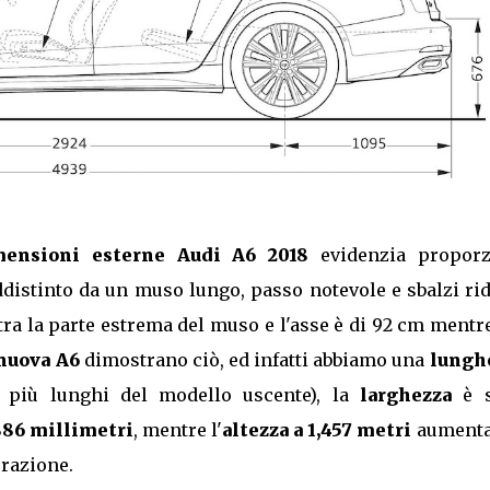
mensioni esterne Audi A6 2018
evidenzia proporz
distinto da un muso lungo, passo notevole e sbalzi rid
 tra la parte estrema del muso e l'asse è di 92 cm mentr
nuova A6
dimostrano ciò, ed infatti abbiamo una
lungh
 più lunghi del modello uscente), la
larghezza
è s
,886 millimetri
, mentre l'
altezza a 1,457 metri
aument
erazione.