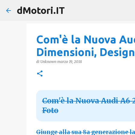
dMotori.IT
Com'è la Nuova Aud
Dimensioni, Design
di
Unknown
marzo 19, 2018
Com'è la Nuova Audi A6 2
Foto
Giunge alla sua 8a generazione la