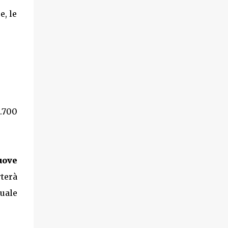
e, le
6.700
uove
rterà
uale