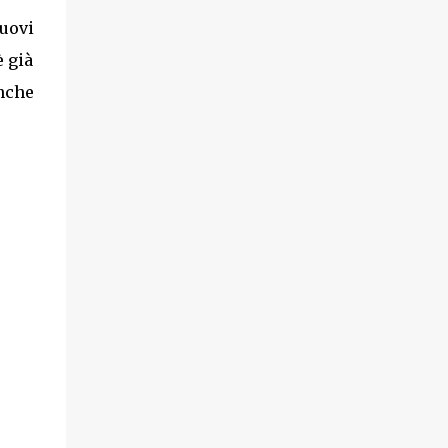
nuovi
 già
anche