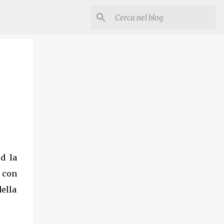
ed la
, con
ella