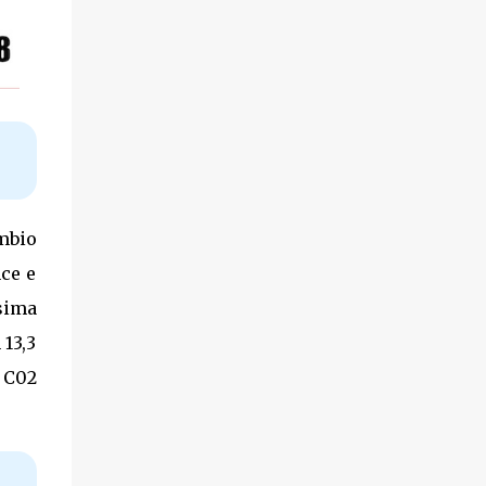
mbio
nce e
ssima
 13,3
i C02