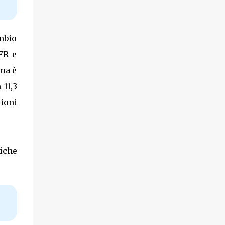
mbio
FR e
ima è
 11,3
sioni
iche