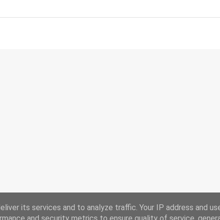
liver its services and to analyze traffic. Your IP address and us
rmance and security metrics to ensure quality of service, gene