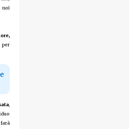
 noi
ore,
 per
e
sata
,
siduo
 farà