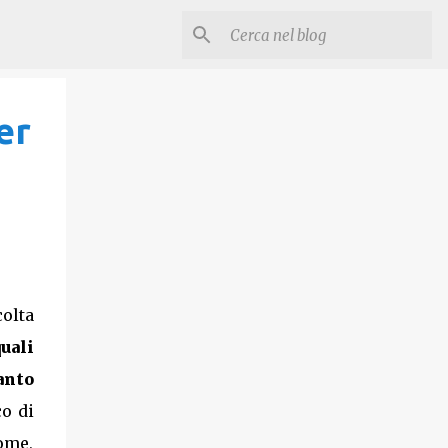
er
colta
uali
anto
co di
nome,