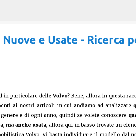
Passa ai contenuti principali
 Nuove e Usate - Ricerca p
d in particolare delle
Volvo
? Bene, allora in questa rac
enti ai nostri articoli in cui andiamo ad analizzare
q
 genere e di ogni anno, quindi se volete conoscere
qu
va, ma anche usata
, allora qui in basso trovate un elen
mobilistica Volvo. Vi basta individuare il modello dal 