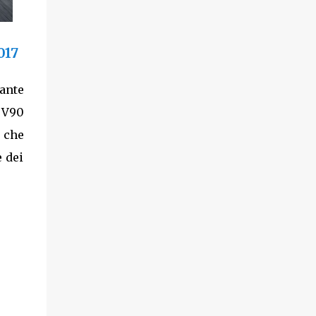
017
ante
 V90
e che
e dei