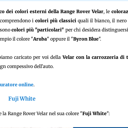
co dei colori esterni della Range Rover Velar
, le
colora
 comprendono i
colori più classici
quali il bianco, il nero 
i sono
colori più "particolari"
per chi desidera distinguers
mpio il colore "
Aruba
" oppure il "
Byron Blue
".
iamo caricato per voi della
Velar con la carrozzeria di 
ign compessivo dell'auto.
uratore online
.
Fuji White
 la Range Rover Velar nel sua colore "
Fuji White
":