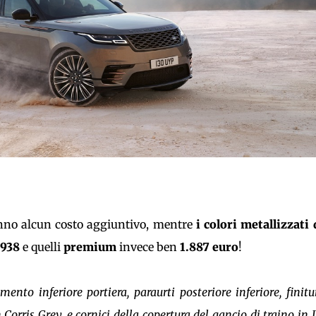
anno alcun costo aggiuntivo, mentre
i colori metallizzati 
 938
e quelli
premium
invece ben
1.887 euro
!
imento inferiore portiera, paraurti posteriore inferiore, finitu
 Corris Grey, e cornici della copertura del gancio di traino in 