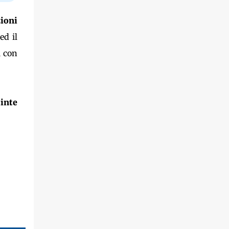
zioni
ed il
i con
tinte