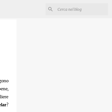
ngono
bene,
liere
lar
?