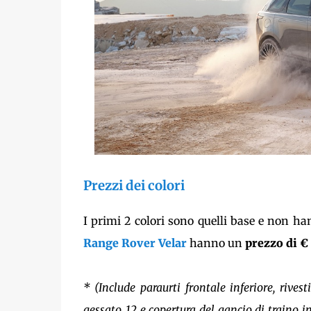
Prezzi dei colori
I primi 2 colori sono quelli base e non h
Range Rover Velar
hanno un
prezzo di €
* (Include paraurti frontale inferiore, rivest
gessato, 12 e copertura del gancio di traino in