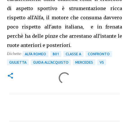
di aspetto sportivo è strumentazione ricca
rispetto all'Alfa, il motore che consuma davvero
poco rispetto all'auto italiana, e in frenata
perchè ha delle pinze che arrestano all'istante le
ruote anteriori e posteriori.
Etichette:
ALFA ROMEO
B01
CLASSE A
CONFRONTO
GIULIETTA
GUIDA ALL'ACQUISTO
MERCEDES
VS
C
o
m
m