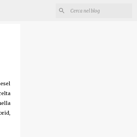
iesel
celta
nella
rid,