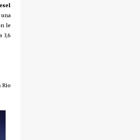
iesel
 una
on le
 3,6
a Rio