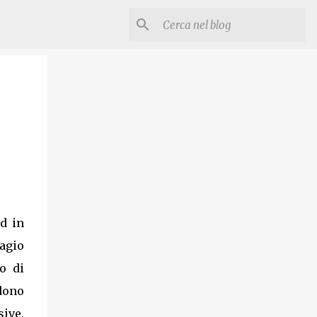
d in
 agio
o di
ndono
ive,