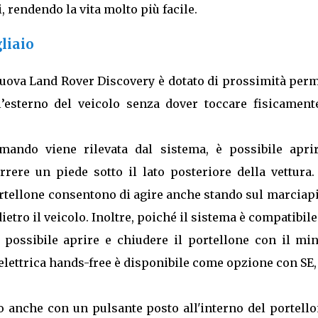
i, rendendo la vita molto più facile.
liaio
 nuova Land Rover Discovery è dotato di prossimità per
l’esterno del veicolo senza dover toccare fisicament
mando viene rilevata dal sistema, è possibile aprir
ere un piede sotto il lato posteriore della vettura.
ortellone consentono di agire anche stando sul marciap
etro il veicolo. Inoltre, poiché il sistema è compatibil
 possibile aprire e chiudere il portellone con il mi
 elettrica hands-free è disponibile come opzione con SE
so anche con un pulsante posto all'interno del portell