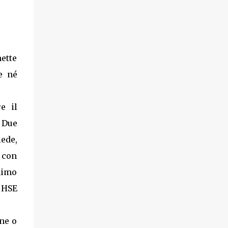
mette
e né
e il
 Due
iede,
e con
nimo
, HSE
one o