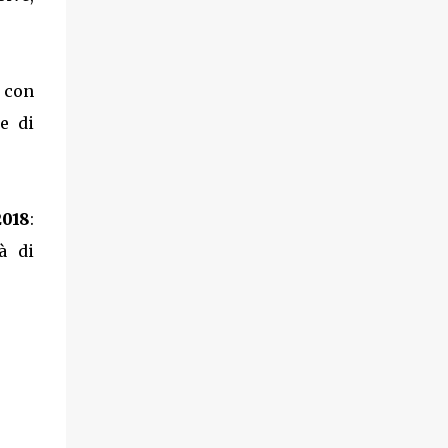
 con
e di
2018
:
à di