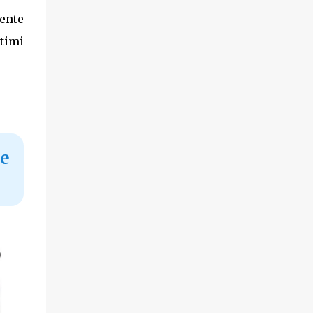
mente
ltimi
 e