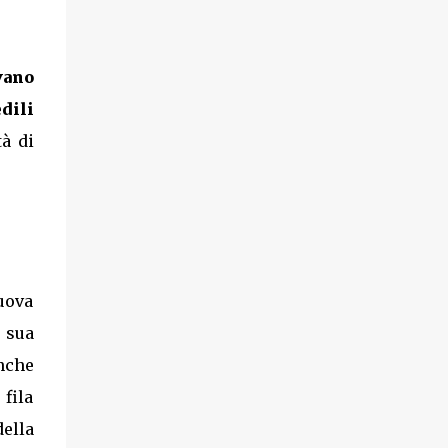
vano
edili
tà di
uova
 sua
Anche
 fila
della