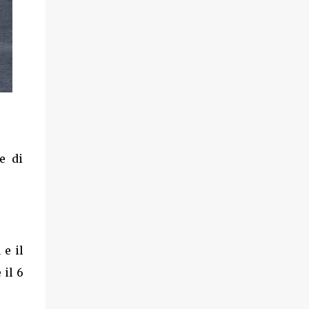
e di
 e il
 il 6