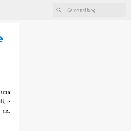
e
è una
di, e
 dei