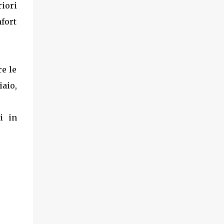
riori
fort
re le
aio,
i in