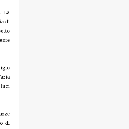
. La
ia di
setto
ente
igio
’aria
 luci
razze
lo di