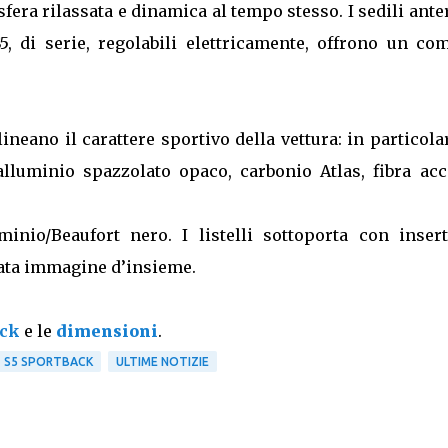
fera rilassata e dinamica al tempo stesso. I sedili ante
, di serie, regolabili elettricamente, offrono un com
olineano il carattere sportivo della vettura: in particola
alluminio spazzolato opaco, carbonio Atlas, fibra acci
inio/Beaufort nero. I listelli sottoporta con insert
nata immagine d’insieme.
ack
e le
dimensioni
.
S5 SPORTBACK
ULTIME NOTIZIE