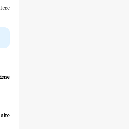
ttere
time
 sito