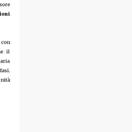
sore
ioni
 con
e il
aria
fasi.
unità