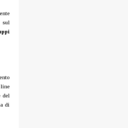
mente
 sul
uppi
ento
 line
e del
ea di