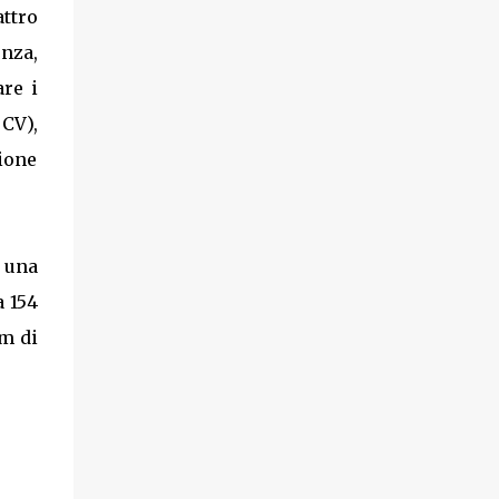
attro
enza,
re i
 CV),
sione
a una
a 154
Nm di