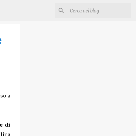
e
sso a
e di
rlina