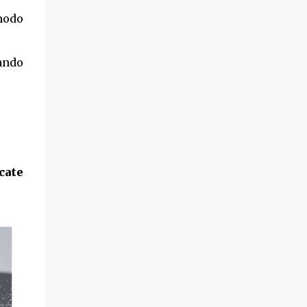
modo
ando
cate