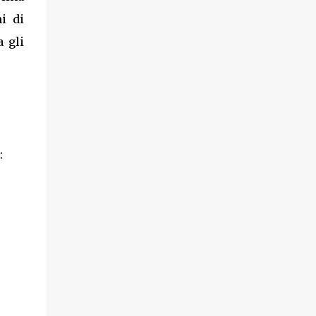
i di
a gli
: