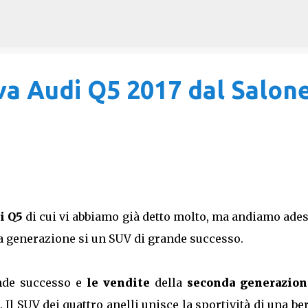
Passa ai contenuti principali
va Audi Q5 2017 dal Salon
i Q5
di cui vi abbiamo già detto molto, ma andiamo ade
da generazione si un SUV di grande successo.
ande successo e
le vendite
della
seconda generazion
. Il SUV dei quattro anelli unisce la sportività di una be