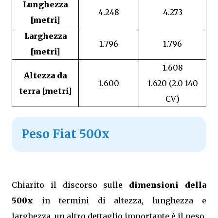
Lunghezza
4.248
4.273
[metri]
Larghezza
1.796
1.796
[metri]
1.608
Altezza da
1.600
1.620 (2.0 140
terra [metri]
CV)
Peso Fiat 500x
Chiarito il discorso sulle
dimensioni della
500x
in termini di altezza, lunghezza e
larghezza, un altro dettaglio importante è il peso.