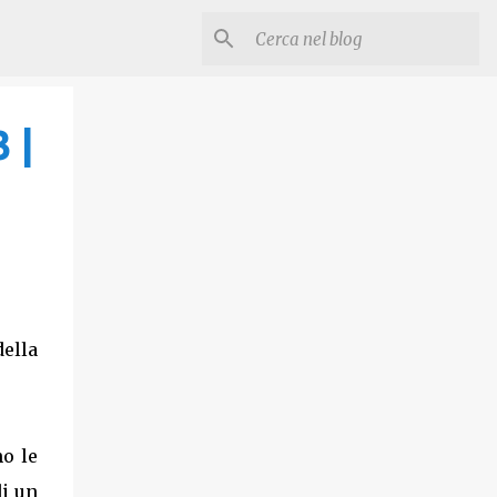
 |
ella
o le
di un