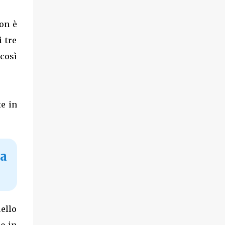
on è
 tre
 così
e in
a
uello