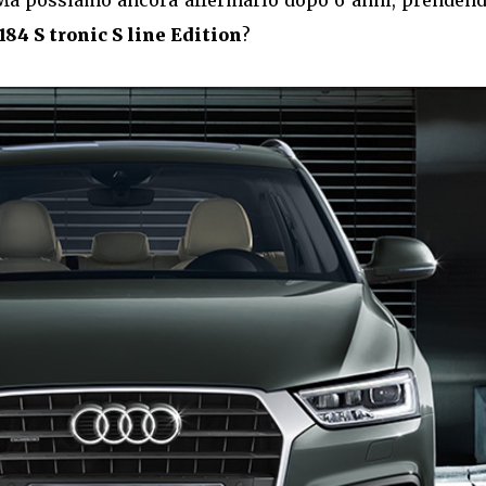
Ma possiamo ancora affermarlo dopo 6 anni, prendend
84 S tronic S line Edition
?