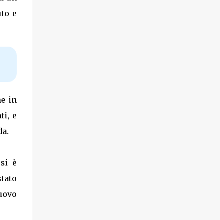
uto e
he in
ti, e
da.
si è
tato
uovo