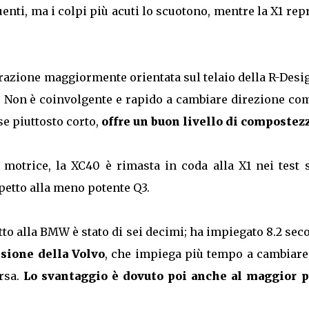
enti, ma i colpi più acuti lo scuotono, mentre la X1 re
urazione maggiormente orientata sul telaio della R-Desi
t. Non è coinvolgente e rapido a cambiare direzione co
e piuttosto corto,
offre un buon livello di compostez
 motrice, la XC40 è rimasta in coda alla X1 nei test s
spetto alla meno potente Q3.
tto alla BMW è stato di sei decimi; ha impiegato 8.2 sec
sione della Volvo
, che impiega più tempo a cambiare
orsa.
Lo svantaggio è dovuto poi anche al maggior p