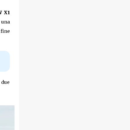
 X1
n una
fine
i due