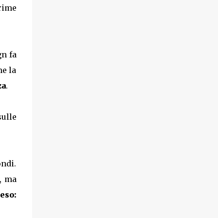
prime
gn fa
me la
za
.
ulle
ondi.
, ma
eso: