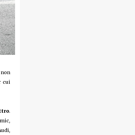
a non
r cui
ttro
.
mic,
udi,