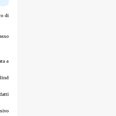
co di
passo
ta a
Blind
atti
ssivo