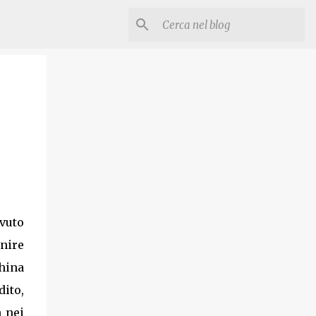
avuto
inire
hina
dito,
n nei