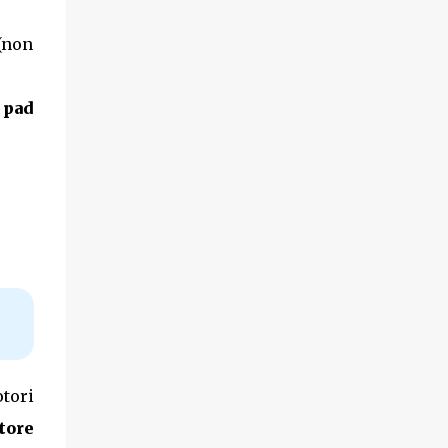
 (non
h pad
tori
tore