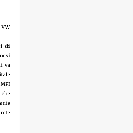
i VW
i di
mesi
i va
itale
0 MPI
k che
ante
rete