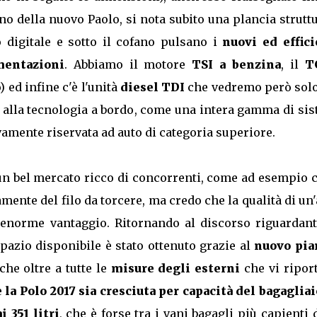
rno della nuovo Paolo, si nota subito una plancia strutt
digitale e sotto il cofano pulsano i
nuovi ed effici
mentazioni
. Abbiamo il motore
TSI a benzina
, il
T
 ed infine c'è l'unità
diesel TDI
che vedremo però solo
ata alla tecnologia a bordo, come una intera gamma di si
vamente riservata ad auto di categoria superiore.
n bel mercato ricco di concorrenti, come ad esempio c
mente del filo da torcere, ma credo che la qualità di un
'enorme vantaggio. Ritornando al discorso riguardan
spazio disponibile è stato ottenuto grazie al
nuovo pia
che oltre a tutte le
misure degli esterni
che vi ripor
e
la Polo 2017 sia cresciuta per capacità del bagagliai
i 351 litri
, che è forse tra i vani bagagli più capienti 