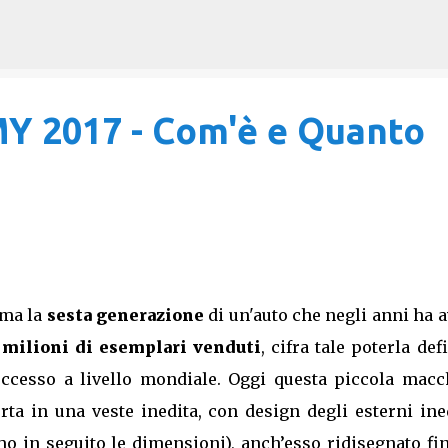
Passa ai contenuti principali
Y 2017 - Com'è e Quanto
rma la
sesta generazione
di un'auto che negli anni ha 
4 milioni di esemplari venduti
, cifra tale poterla def
ccesso a livello mondiale. Oggi questa piccola macc
rta in una veste inedita, con design degli esterni ine
o in seguito le dimensioni), anch’esso ridisegnato fi