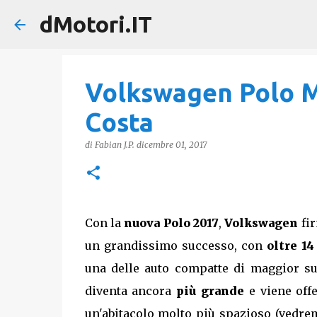
dMotori.IT
Volkswagen Polo M
Costa
di
Fabian J.P.
dicembre 01, 2017
Con la
nuova Polo 2017
,
Volkswagen
fi
un grandissimo successo, con
oltre 1
una delle auto compatte di maggior su
diventa ancora
più grande
e viene offe
un'abitacolo molto più spazioso (vedrem