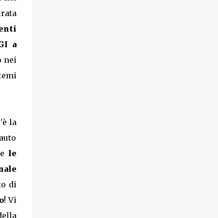
urata
enti
GI a
 nei
stemi
'è la
'auto
te
le
nale
to di
o
! Vi
della