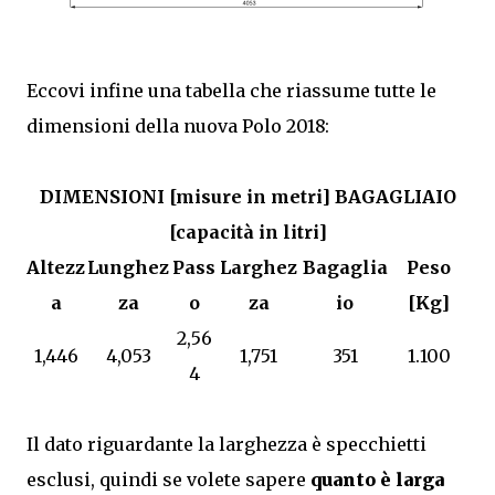
Eccovi infine una tabella che riassume tutte le
dimensioni della nuova Polo 2018:
DIMENSIONI [misure in metri] BAGAGLIAIO
[capacità in litri]
Altezz
Lunghez
Pass
Larghez
Bagaglia
Peso
a
za
o
za
io
[Kg]
2,56
1,446
4,053
1,751
351
1.100
4
Il dato riguardante la larghezza è specchietti
esclusi, quindi se volete sapere
quanto è larga