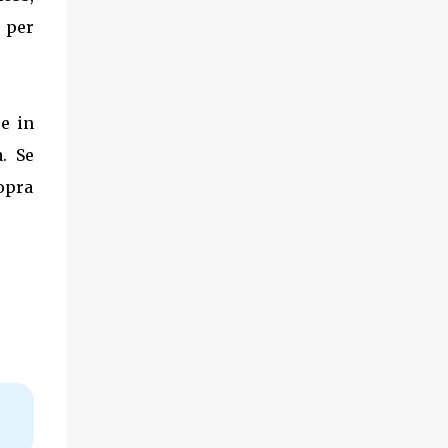
 per
e in
. Se
opra