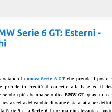
Passa ai contenuti principali
W Serie 6 GT: Esterni -
hi
lanciando la
nuova Serie 6 GT
che prende il posto d
e prende in eredità il concetto alla base ed il des
de sembra più che una semplice
BMW GT
, quasi una c
esta scelta del cambio di nome è stata fatta per defini
la Serie 5 e la
Serie 6
, la prima più elegante e busi