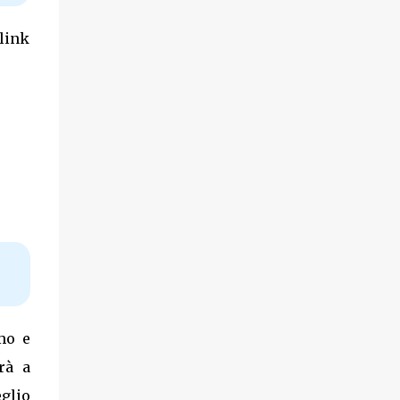
 link
mo e
rà a
glio