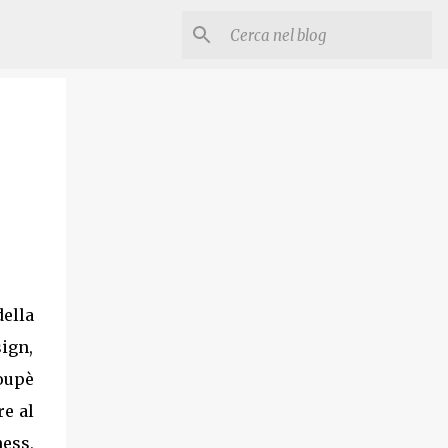
ella
ign,
oupè
re al
ness,