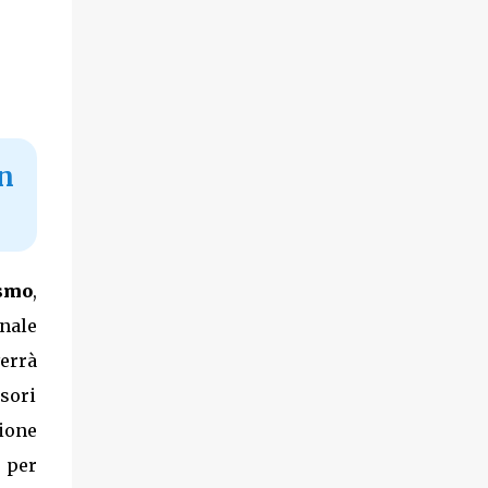
in
smo
,
nale
errà
lsori
ione
 per