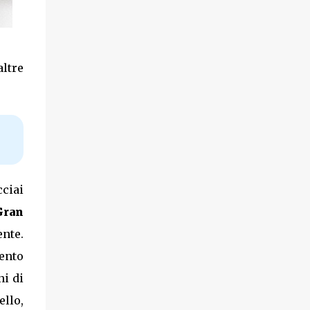
altre
ciai
Gran
nte.
mento
ni di
llo,