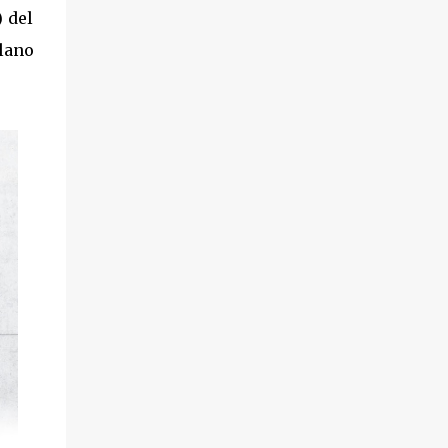
 del
alano