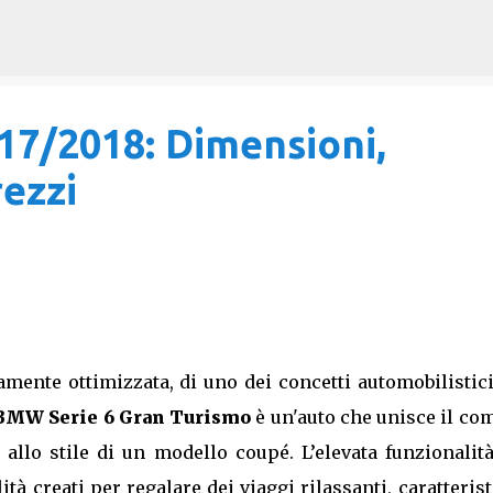
Passa ai contenuti principali
17/2018: Dimensioni,
rezzi
ente ottimizzata, di uno dei concetti automobilistici 
BMW Serie 6 Gran Turismo
è un'auto che unisce il co
 allo stile di un modello coupé. L’elevata funzionalita
lità creati per regalare dei viaggi rilassanti, caratteris