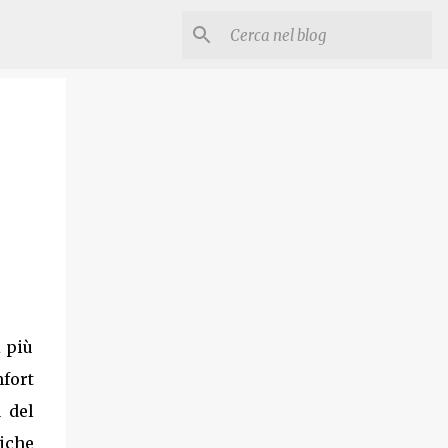
più
mfort
̀ del
tiche