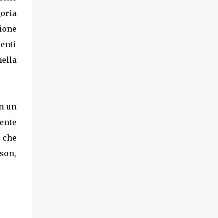
oria
zione
enti
ella
in un
ente
, che
son,