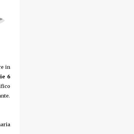
re in
ie 6
fico
ante.
naria