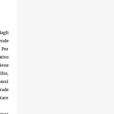
agli
ende
 Per
ativo
iene
llio,
assi
trade
tare