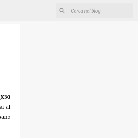
QX30
i al
osano