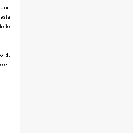
sono
uesta
do lo
o di
o e i