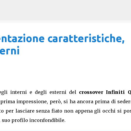
Passa ai contenuti principali
entazione caratteristiche,
terni
egli interni e degli esterni del
crossover Infiniti 
prima impressione, però, si ha ancora prima di seders
to per lasciare senza fiato non appena gli occhi si p
l suo profilo inconfondibile.