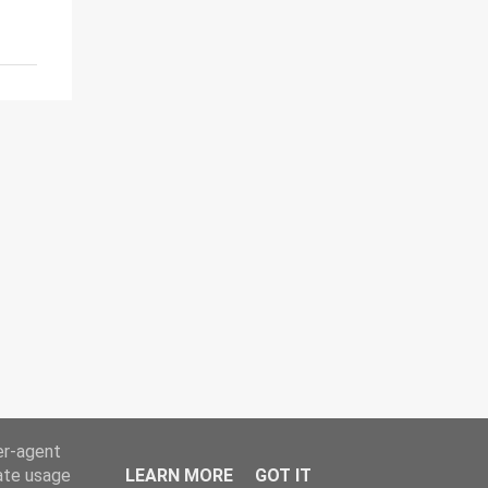
er-agent
rate usage
LEARN MORE
GOT IT