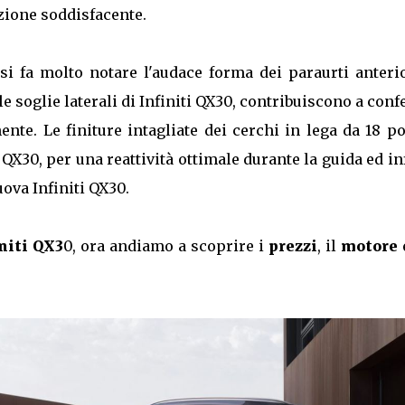
zione soddisfacente.
si fa molto notare l'audace forma dei paraurti anterio
e soglie laterali di Infiniti QX30, contribuiscono a conf
te. Le finiture intagliate dei cerchi in lega da 18 po
 QX30, per una reattività ottimale durante la guida ed in
uova Infiniti QX30.
initi QX3
0, ora andiamo a scoprire i
prezzi
, il
motore