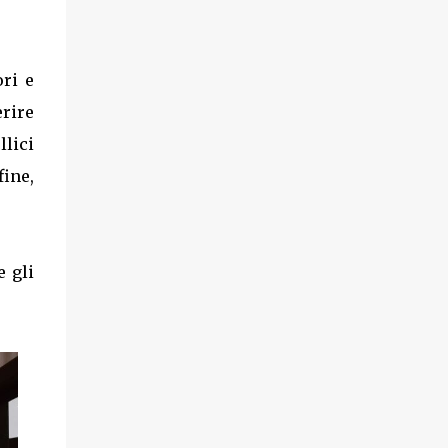
ri e
erire
llici
fine,
e gli