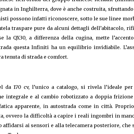
egnata in Inghilterra, dove è anche costruita, sfruttand
isti possono infatti riconoscere, sotto le sue linee mor
la traspare pure da alcuni dettagli dell’abitacolo, rif
e la QX30, a differenza della cugina, mette l’accento
trada questa Infiniti ha un equilibrio invidiabile. L’as
 tenuta di strada e comfort.
l da 170 cv, l’unico a catalogo, si rivela l’ideale pe
ne integrale e al cambio robotizzato a doppia frizion
atica apparente, in autostrada come in città. Proprio
a, ovvero la difficoltà a capire i reali ingombri in man
o affidarsi ai sensori e alla telecamera posteriore, che