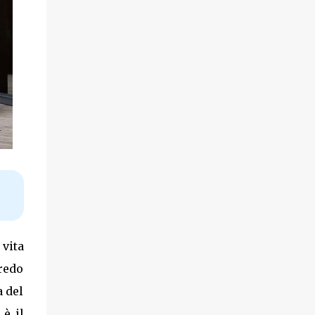
 vita
redo
a del
è il