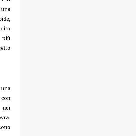
o una
bide,
inito
 più
setto
r una
e con
 nei
ovra.
 sono