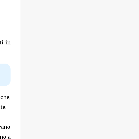
ti in
che,
te.
 vano
ono a