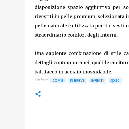
disposizione spazio aggiuntivo per sod
rivestiti in pelle premium, selezionata i
pelle naturale è utilizzata per il rivestim
straordinario comfort degli interni.
Una sapiente combinazione di stile cas
dettagli contemporanei, quali le cucitur
battitacco in acciaio inossidabile.
Etichette:
COM'È
IN BREVE
INFINITI
QX30
C