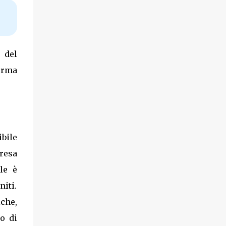
 del
forma
ibile
presa
le è
niti.
che,
o di