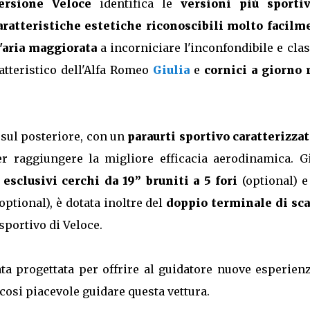
ersione Veloce
identifica le
versioni più sporti
aratteristiche estetiche riconoscibili molto facilm
'aria maggiorata
a incorniciare l'inconfondibile e cla
ratteristico dell'Alfa Romeo
Giulia
e
cornici a giorno 
 sul posteriore, con un
paraurti sportivo caratterizzat
r raggiungere la migliore efficacia aerodinamica. Gi
i
esclusivi cerchi da 19” bruniti a 5 fori
(optional) e
optional), è dotata inoltre del
doppio terminale di sca
sportivo di Veloce.
ta progettata per offrire al guidatore nuove esperien
cosi piacevole guidare questa vettura.