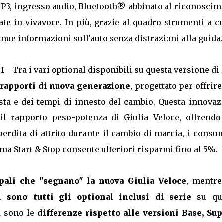
P3, ingresso audio, Bluetooth® abbinato al riconoscim
te in vivavoce. In più, grazie al quadro strumenti a c
inue informazioni sull'auto senza distrazioni alla guida
I
- Tra i vari optional disponibili su questa versione di
 rapporti di nuova generazione
, progettato per offrir
osta e dei tempi di innesto del cambio. Questa innova
il rapporto peso-potenza di Giulia Veloce, offrendo
perdita di attrito durante il cambio di marcia, i consu
ma Start & Stop consente ulteriori risparmi fino al 5%.
ipali che "segnano" la nuova Giulia Veloce
, mentre
i sono tutti gli optional inclusi di serie
su qu
i sono le
differenze rispetto alle versioni Base, Sup