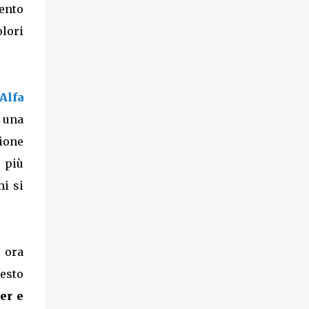
ento
olori
.
Alfa
e una
zione
 più
mi si
 ora
esto
er e