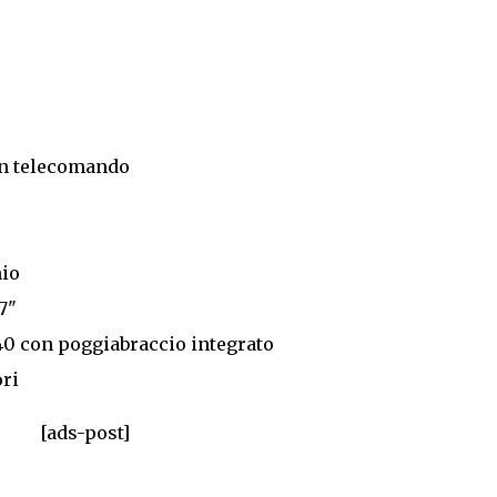
on telecomando
nio
7"
/40 con poggiabraccio integrato
ri
[ads-post]