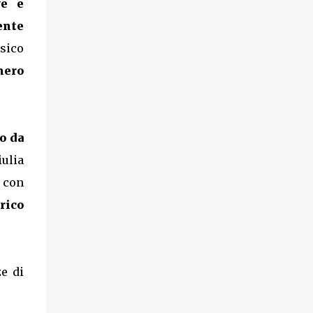
ve e
ente
ssico
nero
o da
ulia
 con
rico
ze di