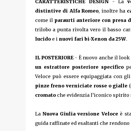
CARATTERISTICHE DESIGN
- La
v
distintive di Alfa Romeo
, inoltre ha
c
come il
paraurti anteriore con presa d
trilobo a punta rivolta vero il basso ca
lucido
e i
nuovi fari bi-Xenon da 25W
.
IL POSTERIORE
- È nuovo anche il look
un estrattore posteriore specifico
pe
Veloce può essere equipaggiata con gl
pinze freno verniciate rosse o gialle
(
cromato
che evidenzia l’iconico spirito 
La
Nuova Giulia versione Veloce
è sta
guida raffinate ed esaltanti che rendono 