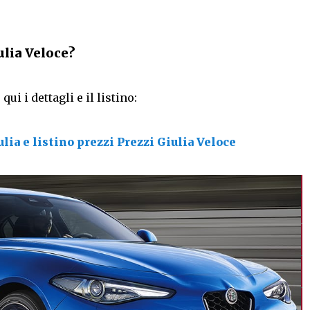
ulia Veloce?
ui i dettagli e il listino:
lia e listino prezzi
Prezzi Giulia Veloce