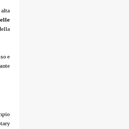
alta
elle
della
sso e
ante
mpio
otary