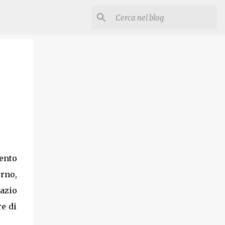
mento
erno,
pazio
re di