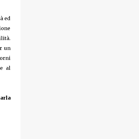
à ed
zione
lità.
er un
torni
e al
arla