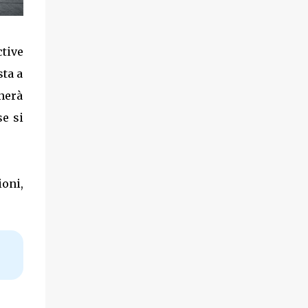
ctive
sta a
gnerà
se si
ioni,