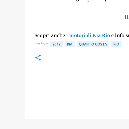
l
Scopri anche i
motori di Kia Rio
e info s
Etichette:
2017
KIA
QUANTO COSTA
RIO
C
o
m
m
e
n