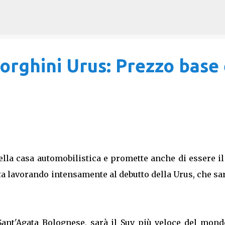
Passa ai contenuti principali
rghini Urus: Prezzo base 
lla casa automobilistica e promette anche di essere i
a lavorando intensamente al debutto della Urus, che sa
 Sant'Agata Bolognese, sarà il Suv più veloce del mon