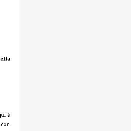
ella
qui è
 con