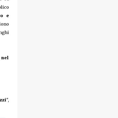
lico
vo e
iono
unghi
 nel
zzi
",