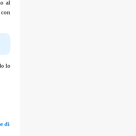
o al
o con
do lo
e di