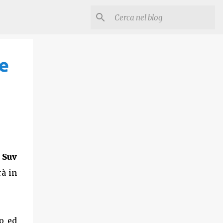
e
l
Suv
rà in
do ed