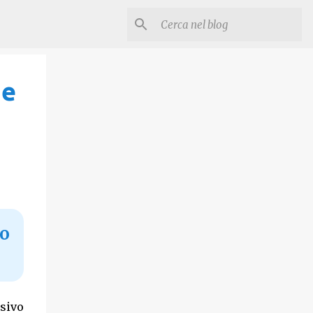
 e
no
sivo