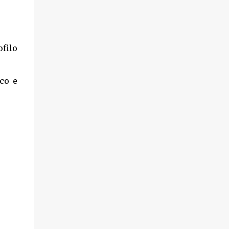
filo
ico e