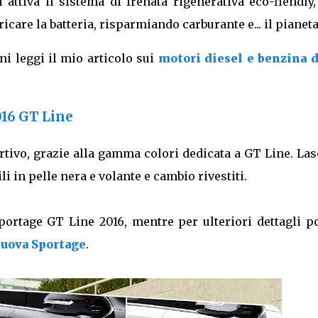
i attiva il sistema di frenata rigenerativa eco-fiendly
icare la batteria, risparmiando carburante e... il pianeta
ni leggi il mio articolo sui
motori diesel e benzina d
016 GT Line
tivo, grazie alla gamma colori dedicata a GT Line. Las
li in pelle nera e volante e cambio rivestiti.
Sportage GT Line 2016, mentre per ulteriori dettagli p
nuova Sportage
.