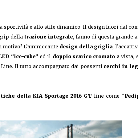
a sportività e allo stile dinamico. Il design fuori dal c
grip della
trazione integrale
, fanno di questa grande a
on motivo? L’ammiccante
design della griglia
, l’accatti
 LED “ice-cube”
ed il
doppio scarico cromato
a vista,
GT Line. Il tutto accompagnato dai possenti
cerchi in leg
stiche della KIA Sportage 2016 GT
line come "
Pedi