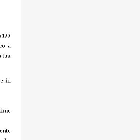
 177
co a
a tua
re in
time
cente