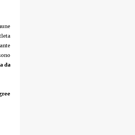
omune
tleta
vante
 sono
a da
gree