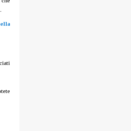
, che
.
ella
ciati
otete