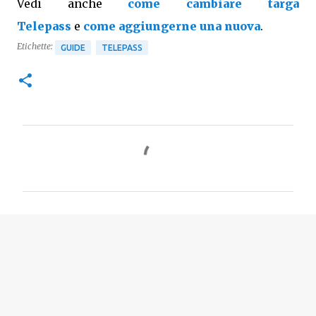
Vedi anche
come cambiare targa
Telepass
e
come aggiungerne una nuova
.
Etichette:
GUIDE
TELEPASS
C
o
m
m
e
n
t
i