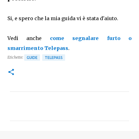
Si, e spero che la mia guida vi è stata d'aiuto.
Vedi anche
come segnalare furto o
smarrimento Telepass
.
Etichette:
GUIDE
TELEPASS
C
o
m
m
e